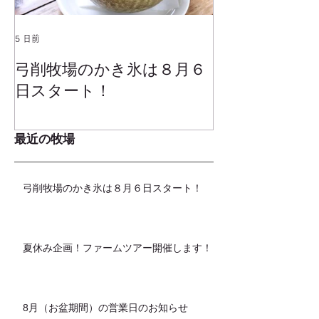
5 日前
2025年1月25日
弓削牧場のかき氷は８月６
冬でもミルク
日スタート！
ムお召し上が
最近の牧場
弓削牧場のかき氷は８月６日スタート！
夏休み企画！ファームツアー開催します！
8月（お盆期間）の営業日のお知らせ