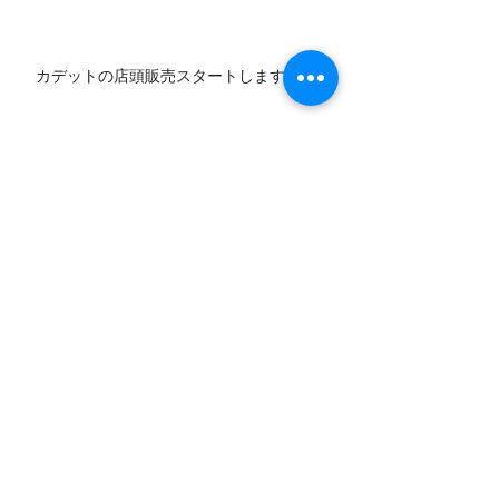
カデットの店頭販売スタートします！
7月営業日のお知らせ
アーカイブ
お問い合わせ
｜
カレンダー
｜
アクセ
ス
弓削牧場ニュースレター配信登録