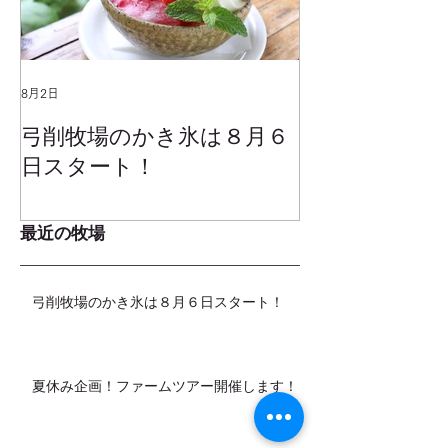
8月2日
2025年1月25日
弓削牧場のかき氷は８月６
冬でもミルク
日スタート！
ムお召し上が
最近の牧場
弓削牧場のかき氷は８月６日スタート！
夏休み企画！ファームツアー開催します！