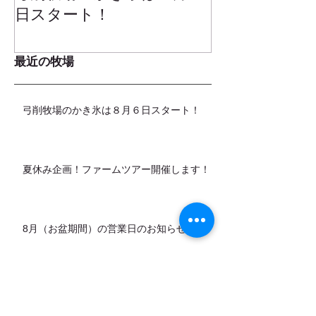
日スタート！
ムお召し上が
最近の牧場
弓削牧場のかき氷は８月６日スタート！
夏休み企画！ファームツアー開催します！
8月（お盆期間）の営業日のお知らせ
カデットの店頭販売スタートします！