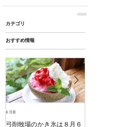
カテゴリ
おすすめ情報
6 日前
2025年1月25日
弓削牧場のかき氷は８月６
冬でもミルク