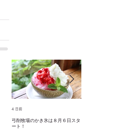
4 日前
2025年1月25日
弓削牧場のかき氷は８月６日スタ
冬でもミルクソフトクリー
ート！
し上がり頂けます！