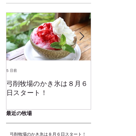
5 日前
2025年1月25日
弓削牧場のかき氷は８月６
冬でもミルク
日スタート！
ムお召し上が
最近の牧場
弓削牧場のかき氷は８月６日スタート！