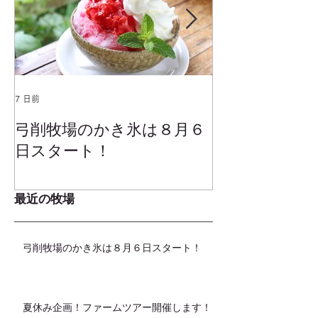
7 日前
2025年1月25日
弓削牧場のかき氷は８月６
冬でもミルク
日スタート！
ムお召し上が
最近の牧場
弓削牧場のかき氷は８月６日スタート！
夏休み企画！ファームツアー開催します！