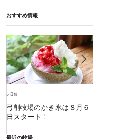
おすすめ情報
6 日前
2025年1月25日
弓削牧場のかき氷は８月６
冬でもミルク
日スタート！
ムお召し上が
最近の牧場